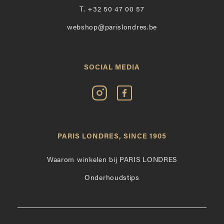
T.
+32 50 47 00 57
webshop@parislondres.be
SOCIAL MEDIA
Volg
Vind
Paris
Paris
Londres
Londres
op
leuk
PARIS LONDRES, SINCE 1905
Instagram
op
Facebook
Waarom winkelen bij PARIS LONDRES
Onderhoudstips