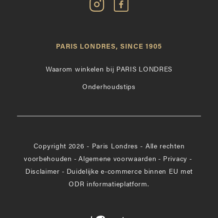
Volg
Vind
Paris
Paris
Londres
Londres
op
leuk
PARIS LONDRES, SINCE 1905
Instagram
op
Facebook
Waarom winkelen bij PARIS LONDRES
Onderhoudstips
Copyright 2026 - Paris Londres - Alle rechten
voorbehouden
-
Algemene voorwaarden
-
Privacy
-
Disclaimer
-
Duidelijke e-commerce binnen EU met
ODR informatieplatform.