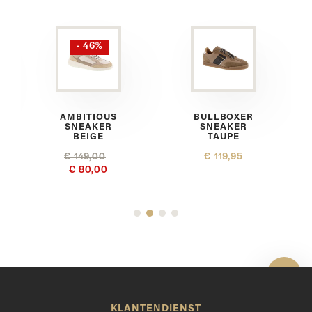
- 46%
AMBITIOUS
BULLBOXER
SNEAKER
SNEAKER
BEIGE
TAUPE
€ 149,00
€ 119,95
€ 80,00
Toon 
KLANTENDIENST