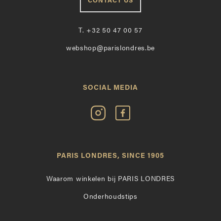
CONTACT US
T.
+32 50 47 00 57
webshop@parislondres.be
SOCIAL MEDIA
Volg
Vind
Paris
Paris
Londres
Londres
op
leuk
PARIS LONDRES, SINCE 1905
Instagram
op
Facebook
Waarom winkelen bij PARIS LONDRES
Onderhoudstips