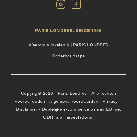
Volg
Vind
Paris
Paris
Londres
Londres
op
leuk
PARIS LONDRES, SINCE 1905
Instagram
op
Facebook
Waarom winkelen bij PARIS LONDRES
Onderhoudstips
Copyright 2026 - Paris Londres - Alle rechten
voorbehouden
-
Algemene voorwaarden
-
Privacy
-
Disclaimer
-
Duidelijke e-commerce binnen EU met
ODR informatieplatform.