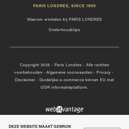
op
leuk
PARIS LONDRES, SINCE 1905
Instagram
op
Facebook
Waarom winkelen bij PARIS LONDRES
Onderhoudstips
Copyright 2026 - Paris Londres - Alle rechten
voorbehouden
-
Algemene voorwaarden
-
Privacy
-
Disclaimer
-
Duidelijke e-commerce binnen EU met
ODR informatieplatform.
DEZE WEBSITE MAAKT GEBRUIK