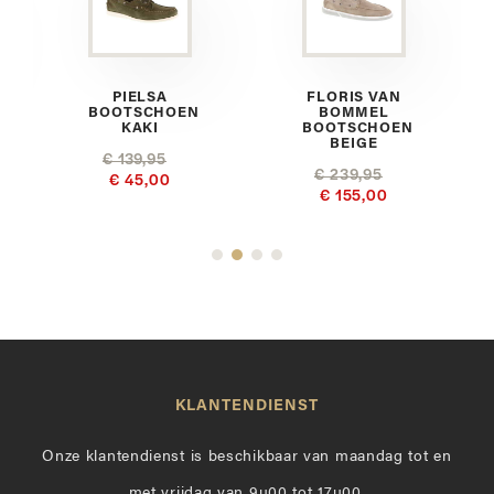
PIELSA
FLORIS VAN
BOOTSCHOEN
BOMMEL
KAKI
BOOTSCHOEN
BEIGE
€ 139,95
€ 239,95
€ 45,00
€ 155,00
KLANTENDIENST
Onze klantendienst is beschikbaar van maandag tot en
met vrijdag van 9u00 tot 17u00.