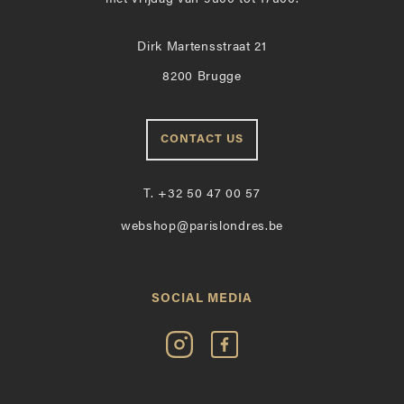
Dirk Martensstraat 21
8200 Brugge
CONTACT US
T.
+32 50 47 00 57
webshop@parislondres.be
SOCIAL MEDIA
Volg
Vind
Paris
Paris
Londres
Londres