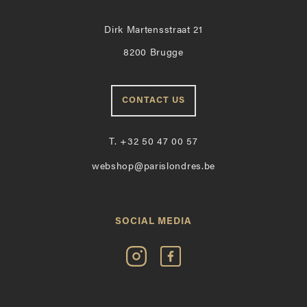
Dirk Martensstraat 21
8200 Brugge
CONTACT US
T.
+32 50 47 00 57
webshop@parislondres.be
SOCIAL MEDIA
Volg
Vind
Paris
Paris
Londres
Londres
op
leuk