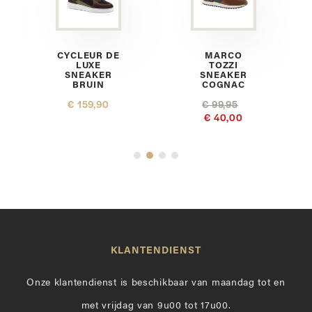
CYCLEUR DE
MARCO
LUXE
TOZZI
SNEAKER
SNEAKER
BRUIN
COGNAC
€ 159,90
€ 99,95
€ 40,00
KLANTENDIENST
Onze klantendienst is beschikbaar van maandag tot en
met vrijdag van 9u00 tot 17u00.