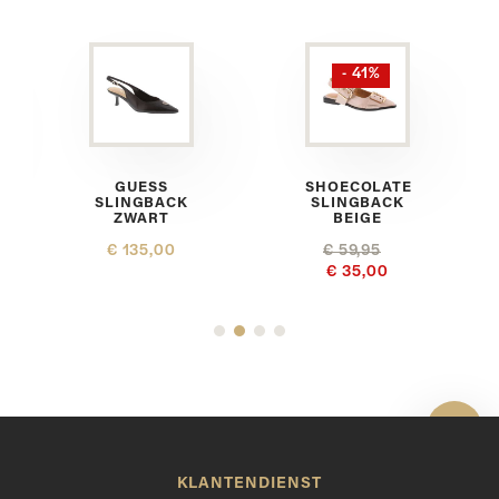
- 41%
A
GUESS
SHOECOLATE
SLINGBACK
SLINGBACK
ZWART
BEIGE
€ 135,00
€ 59,95
€ 35,00
Toon 
KLANTENDIENST