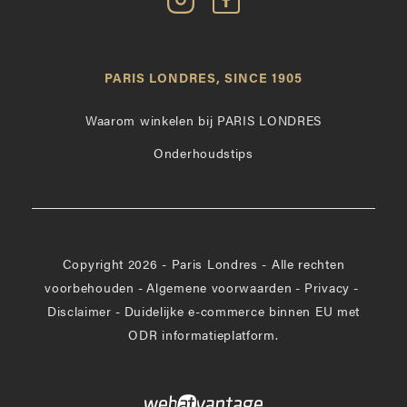
Paris
Paris
Londres
Londres
op
leuk
PARIS LONDRES, SINCE 1905
Instagram
op
Facebook
Waarom winkelen bij PARIS LONDRES
Onderhoudstips
Copyright 2026 - Paris Londres - Alle rechten
voorbehouden
-
Algemene voorwaarden
-
Privacy
-
Disclaimer
-
Duidelijke e-commerce binnen EU met
ODR informatieplatform.