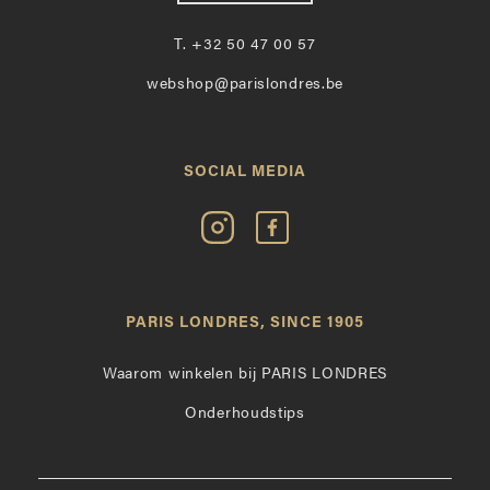
T.
+32 50 47 00 57
webshop@parislondres.be
SOCIAL MEDIA
Volg
Vind
Paris
Paris
Londres
Londres
op
leuk
PARIS LONDRES, SINCE 1905
Instagram
op
Facebook
Waarom winkelen bij PARIS LONDRES
Onderhoudstips