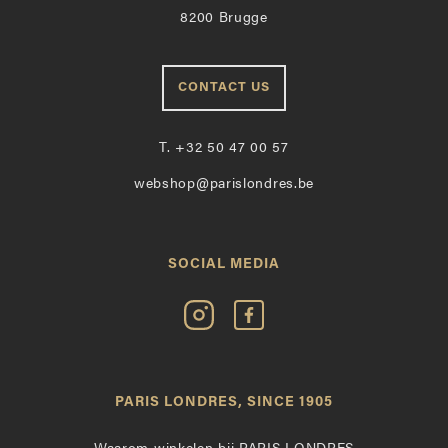
8200 Brugge
CONTACT US
T.
+32 50 47 00 57
webshop@parislondres.be
SOCIAL MEDIA
Volg
Vind
Paris
Paris
Londres
Londres
op
leuk
PARIS LONDRES, SINCE 1905
Instagram
op
Facebook