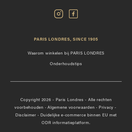
Volg
Vind
Paris
Paris
Londres
Londres
op
leuk
PARIS LONDRES, SINCE 1905
Instagram
op
Facebook
Waarom winkelen bij PARIS LONDRES
Onderhoudstips
Copyright 2026 - Paris Londres - Alle rechten
voorbehouden
-
Algemene voorwaarden
-
Privacy
-
Disclaimer
-
Duidelijke e-commerce binnen EU met
ODR informatieplatform.