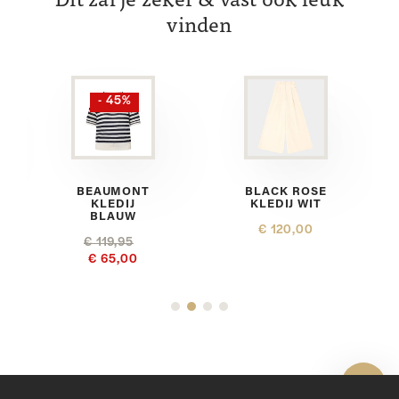
Dit zal je zeker & vast ook leuk
vinden
- 45%
BEAUMONT
BLACK ROSE
KLEDIJ
KLEDIJ WIT
BLAUW
€ 120,00
€ 119,95
€ 65,00
Toon 