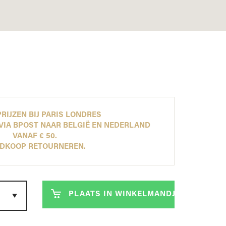
ONTDEK NU ONZE NEW ARRIVALS!
ONTDEK NU ONZE NEW ARRIVALS!
ONTDEK NU ONZE NEW ARRIVALS!
ONTDEK NU ONZE NEW ARRIVALS!
LEES MEER
LEES MEER
LEES MEER
LEES MEER
RIJZEN BIJ PARIS LONDRES
VIA BPOST NAAR BELGIË EN NEDERLAND
VANAF € 50.
DKOOP RETOURNEREN.
PLAATS IN WINKELMANDJE