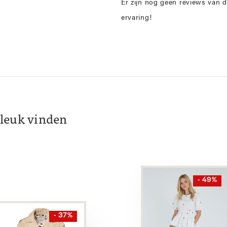
Er zijn nog geen reviews van d
ervaring!
k leuk vinden
- 49%
- 37%