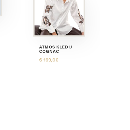
T
ATMOS KLEDIJ
COGNAC
€ 169,00