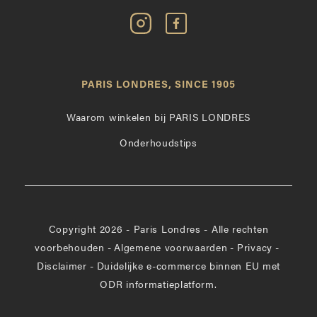
Volg
Vind
Paris
Paris
Londres
Londres
op
leuk
PARIS LONDRES, SINCE 1905
Instagram
op
Facebook
Waarom winkelen bij PARIS LONDRES
Onderhoudstips
Copyright 2026 - Paris Londres - Alle rechten
voorbehouden
-
Algemene voorwaarden
-
Privacy
-
Disclaimer
-
Duidelijke e-commerce binnen EU met
ODR informatieplatform.