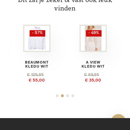
Dit zal je zeker & vast ook leuk
vinden
- 57%
- 49%
BEAUMONT
A VIEW
KLEDIJ WIT
KLEDIJ WIT
€ 129,95
€ 69,95
€ 55,00
€ 35,00
Toon 