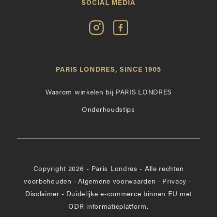
SOCIAL MEDIA
Volg
Vind
Paris
Paris
Londres
Londres
op
leuk
PARIS LONDRES, SINCE 1905
Instagram
op
Facebook
Waarom winkelen bij PARIS LONDRES
Onderhoudstips
Copyright 2026 - Paris Londres - Alle rechten
voorbehouden
-
Algemene voorwaarden
-
Privacy
-
Disclaimer
-
Duidelijke e-commerce binnen EU met
ODR informatieplatform.