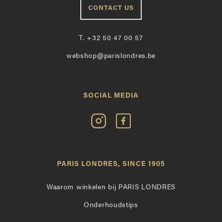
CONTACT US
T.
+32 50 47 00 57
webshop@parislondres.be
SOCIAL MEDIA
Volg
Vind
Paris
Paris
Londres
Londres
op
leuk
PARIS LONDRES, SINCE 1905
Instagram
op
Facebook
Waarom winkelen bij PARIS LONDRES
Onderhoudstips