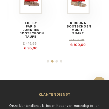
A
LILI BY
KIRRUNA
PARIS
BOOTSCHOEN
LONDRES
MULTI -
BOOTSCHOEN
SNAKE
TAUPE
€ 159,00
€ 149,95
€ 100,00
€ 95,00
Toon 
KLANTENDIENST
Onze klantendienst is beschikbaar van maandag tot en