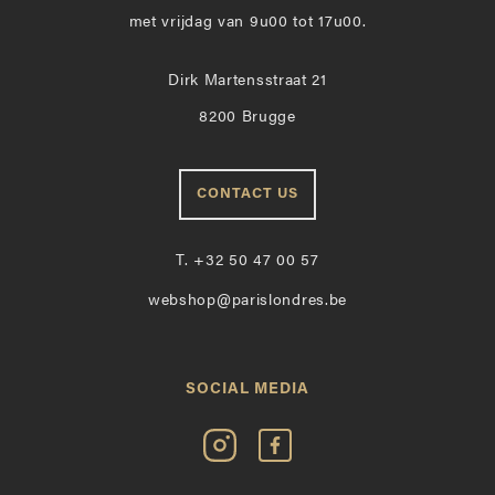
met vrijdag van 9u00 tot 17u00.
Dirk Martensstraat 21
8200 Brugge
CONTACT US
T.
+32 50 47 00 57
webshop@parislondres.be
SOCIAL MEDIA
Volg
Vind
Paris
Paris
Londres