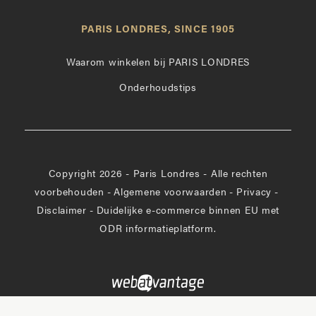
Londres
op
leuk
PARIS LONDRES, SINCE 1905
Instagram
op
Facebook
Waarom winkelen bij PARIS LONDRES
Onderhoudstips
Copyright 2026 - Paris Londres - Alle rechten
voorbehouden
-
Algemene voorwaarden
-
Privacy
-
Disclaimer
-
Duidelijke e-commerce binnen EU met
ODR informatieplatform.