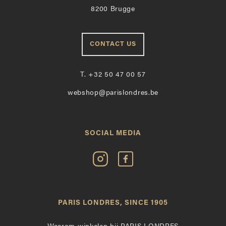
8200 Brugge
CONTACT US
T.
+32 50 47 00 57
webshop@parislondres.be
SOCIAL MEDIA
Volg
Vind
Paris
Paris
Londres
Londres
op
leuk
PARIS LONDRES, SINCE 1905
Instagram
op
Facebook