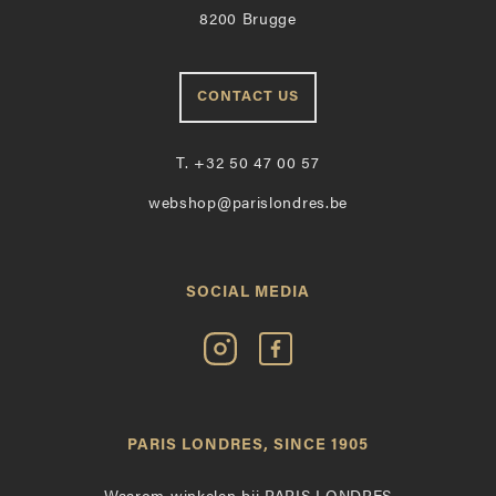
8200 Brugge
CONTACT US
T.
+32 50 47 00 57
webshop@parislondres.be
SOCIAL MEDIA
Volg
Vind
Paris
Paris
Londres
Londres
op
leuk
PARIS LONDRES, SINCE 1905
Instagram
op
Facebook