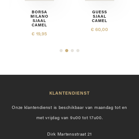
BORSA
GUESS
MILANO
SJAAL
SJAAL
CAMEL
CAMEL
€ 60,00
€ 19,95
KLANTENDIENST
Onze klantendienst is beschikbaar van maandag tot en
met vrijdag van 9u00 tot 17u00.
Dirk Martensstraat 21