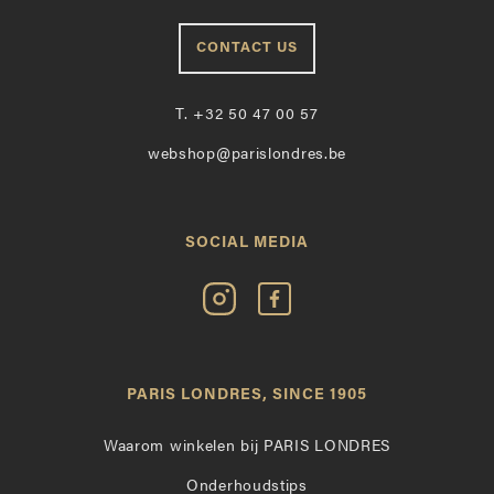
CONTACT US
T.
+32 50 47 00 57
webshop@parislondres.be
SOCIAL MEDIA
Volg
Vind
Paris
Paris
Londres
Londres
op
leuk
PARIS LONDRES, SINCE 1905
Instagram
op
Facebook
Waarom winkelen bij PARIS LONDRES
Onderhoudstips