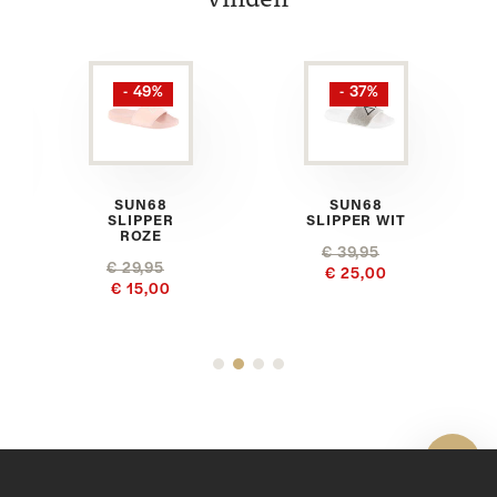
vinden
- 49%
- 37%
SUN68
SUN68
SLIPPER
SLIPPER WIT
ROZE
€ 39,95
€ 29,95
€ 25,00
€ 15,00
Toon 