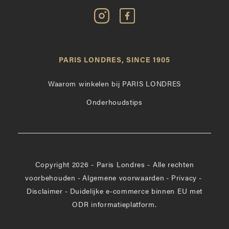
Volg
Vind
Paris
Paris
Londres
Londres
op
leuk
PARIS LONDRES, SINCE 1905
Instagram
op
Facebook
Waarom winkelen bij PARIS LONDRES
Onderhoudstips
Copyright 2026 - Paris Londres - Alle rechten
voorbehouden
-
Algemene voorwaarden
-
Privacy
-
Disclaimer
-
Duidelijke e-commerce binnen EU met
ODR informatieplatform.