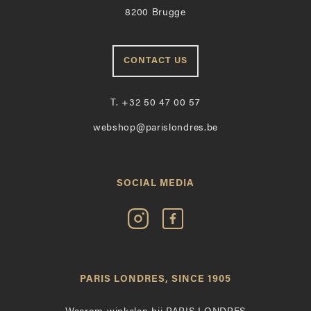
8200 Brugge
CONTACT US
T.
+32 50 47 00 57
webshop@parislondres.be
SOCIAL MEDIA
Volg
Vind
Paris
Paris
Londres
Londres
op
leuk
PARIS LONDRES, SINCE 1905
Instagram
op
Facebook