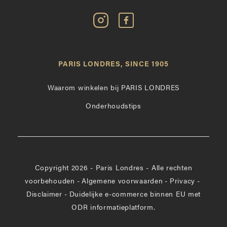
Volg
Vind
Paris
Paris
Londres
Londres
op
leuk
PARIS LONDRES, SINCE 1905
Instagram
op
Facebook
Waarom winkelen bij PARIS LONDRES
Onderhoudstips
Copyright 2026 - Paris Londres - Alle rechten
voorbehouden
-
Algemene voorwaarden
-
Privacy
-
Disclaimer
-
Duidelijke e-commerce binnen EU met
ODR informatieplatform.