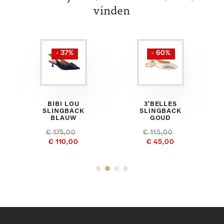
vinden
- 37%
- 60%
A
BIBI LOU
3'BELLES
SLINGBACK
SLINGBACK
BLAUW
GOUD
€ 175,00
€ 115,00
€ 110,00
€ 45,00