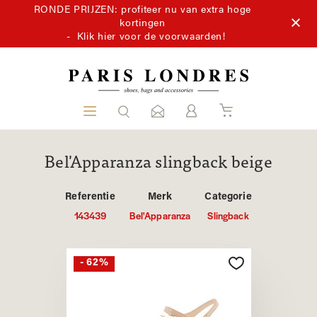
RONDE PRIJZEN: profiteer nu van extra hoge
kortingen
-
Klik hier voor de voorwaarden!
Bel'Apparanza slingback beige
Referentie
Merk
Categorie
143439
Bel'Apparanza
Slingback
- 62%