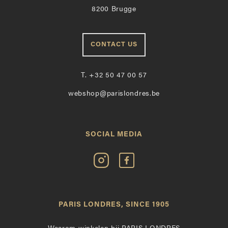
8200 Brugge
CONTACT US
T.
+32 50 47 00 57
webshop@parislondres.be
SOCIAL MEDIA
Volg
Vind
Paris
Paris
Londres
Londres
op
leuk
PARIS LONDRES, SINCE 1905
Instagram
op
Facebook