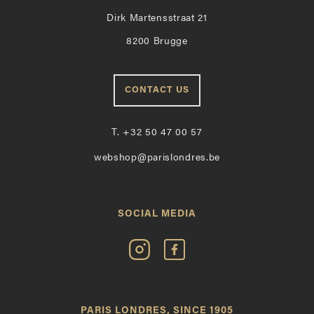
Dirk Martensstraat 21
8200 Brugge
CONTACT US
T.
+32 50 47 00 57
webshop@parislondres.be
SOCIAL MEDIA
Volg
Vind
Paris
Paris
Londres
Londres
op
leuk
PARIS LONDRES, SINCE 1905
Instagram