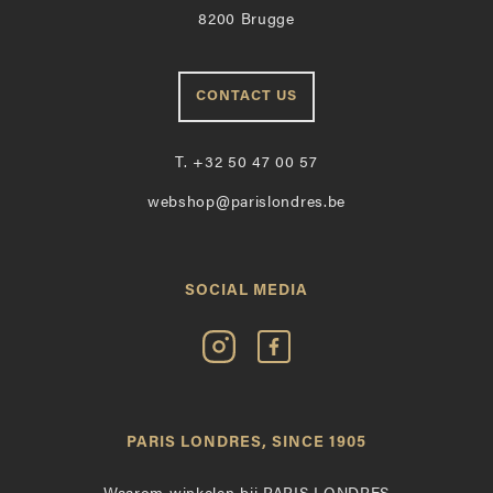
8200 Brugge
CONTACT US
T.
+32 50 47 00 57
webshop@parislondres.be
SOCIAL MEDIA
Volg
Vind
Paris
Paris
Londres
Londres
op
leuk
PARIS LONDRES, SINCE 1905
Instagram
op
Facebook