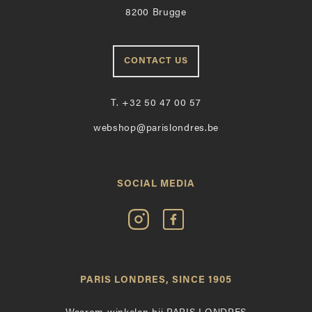
8200 Brugge
CONTACT US
T.
+32 50 47 00 57
webshop@parislondres.be
SOCIAL MEDIA
Volg
Vind
Paris
Paris
Londres
Londres
op
leuk
PARIS LONDRES, SINCE 1905
Instagram
op
Facebook