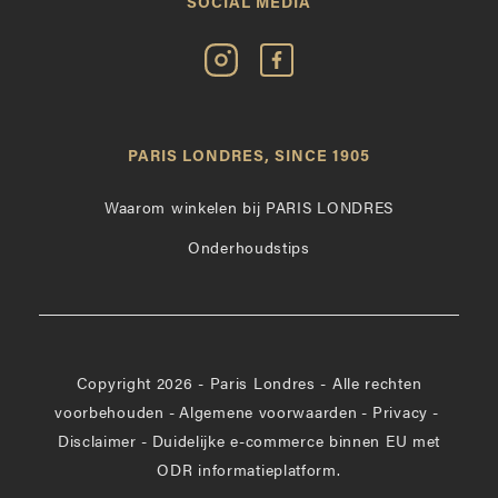
SOCIAL MEDIA
Volg
Vind
Paris
Paris
Londres
Londres
op
leuk
PARIS LONDRES, SINCE 1905
Instagram
op
Facebook
Waarom winkelen bij PARIS LONDRES
Onderhoudstips
Copyright 2026 - Paris Londres - Alle rechten
voorbehouden
-
Algemene voorwaarden
-
Privacy
-
Disclaimer
-
Duidelijke e-commerce binnen EU met
ODR informatieplatform.