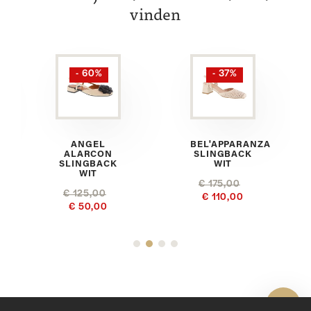
vinden
- 60%
- 37%
ANGEL
BEL'APPARANZA
ALARCON
SLINGBACK
SLINGBACK
WIT
WIT
€ 175,00
€ 125,00
€ 110,00
€ 50,00
Toon 