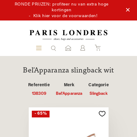
RONDE PRIJZEN: profiteer nu van extra hoge
kortingen
-
Klik hier voor de voorwaarden!
Bel'Apparanza slingback wit
Referentie
Merk
Categorie
138309
Bel'Apparanza
Slingback
- 65%