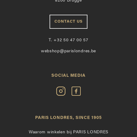
8200 Brugge
CONTACT US
T.
+32 50 47 00 57
webshop@parislondres.be
SOCIAL MEDIA
Volg
Vind
Paris
Paris
Londres
Londres
op
leuk
PARIS LONDRES, SINCE 1905
Instagram
op
Facebook
Waarom winkelen bij PARIS LONDRES