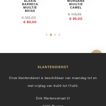
ALEXIA
MORGANE
BARRECA
MUILTJE
MUILTJE
CAMEL
BEIGE
€ 149,95
€ 125,00
€ 95,00
€ 80,00
Toon 
KLANTENDIENST
Onze klantendienst is beschikbaar van maandag tot en
met vrijdag van 9u00 tot 17u00.
Dirk Martensstraat 21