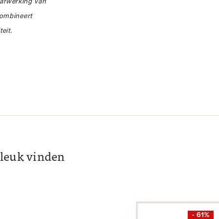
 afwerking van
combineert
eit.
k leuk vinden
- 61%