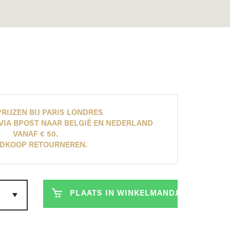
ONTDEK NU ONZE NEW ARRIVALS!
ONTDEK NU ONZE NEW ARRIVALS!
ONTDEK NU ONZE NEW ARRIVALS!
ONTDEK NU ONZE NEW ARRIVALS!
LEES MEER
LEES MEER
LEES MEER
LEES MEER
RIJZEN BIJ PARIS LONDRES
VIA BPOST NAAR BELGIË EN NEDERLAND
VANAF € 50.
DKOOP RETOURNEREN.
PLAATS IN WINKELMANDJE