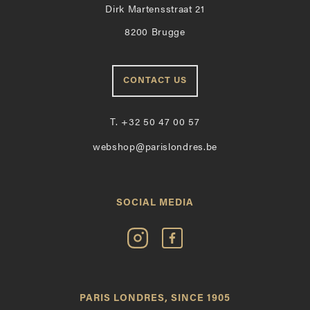
Dirk Martensstraat 21
8200 Brugge
CONTACT US
T.
+32 50 47 00 57
webshop@parislondres.be
SOCIAL MEDIA
Volg
Vind
Paris
Paris
Londres
Londres
op
leuk
PARIS LONDRES, SINCE 1905
Instagram
op