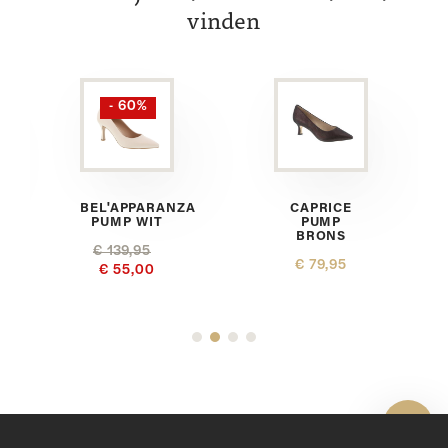
vinden
- 60%
BEL'APPARANZA
CAPRICE
PUMP WIT
PUMP
BRONS
€ 139,95
€ 79,95
€ 55,00
Toon 