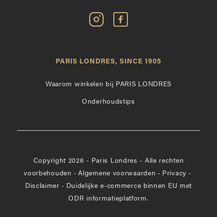
Volg
Vind
Paris
Paris
Londres
Londres
op
leuk
PARIS LONDRES, SINCE 1905
Instagram
op
Facebook
Waarom winkelen bij PARIS LONDRES
Onderhoudstips
Copyright 2026 - Paris Londres - Alle rechten
voorbehouden
-
Algemene voorwaarden
-
Privacy
-
Disclaimer
-
Duidelijke e-commerce binnen EU met
ODR informatieplatform.