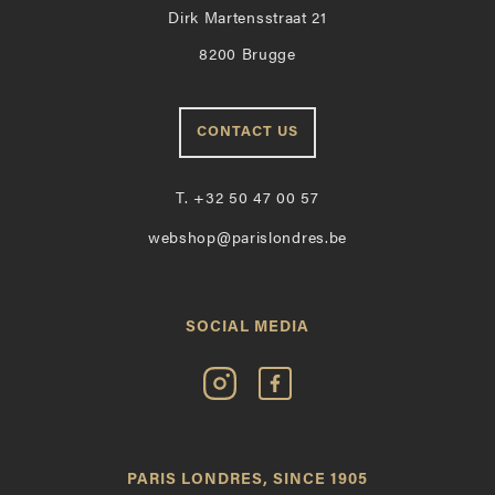
Dirk Martensstraat 21
8200 Brugge
CONTACT US
T.
+32 50 47 00 57
webshop@parislondres.be
SOCIAL MEDIA
Volg
Vind
Paris
Paris
Londres
Londres
op
leuk
PARIS LONDRES, SINCE 1905
Instagram
op