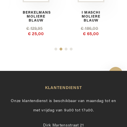
BERKELMANS
I MASCHI
MOLIERE
MOLIERE
BLAUW
BLAUW
€ 129,95
€ 186,00
€ 25,00
€ 65,00
Toon 
KLANTENDIENST
Onze klantendienst is beschikbaar van maandag tot en
met vrijdag van 9u00 tot 17u00.
Dirk Martensstraat 21