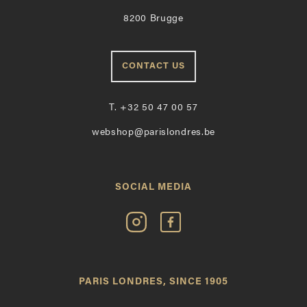
8200 Brugge
CONTACT US
T.
+32 50 47 00 57
webshop@parislondres.be
SOCIAL MEDIA
Volg
Vind
Paris
Paris
Londres
Londres
op
leuk
PARIS LONDRES, SINCE 1905
Instagram
op
Facebook