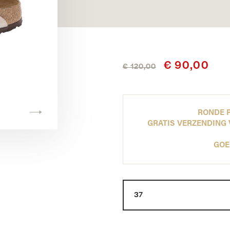
Hoff
Poelman
A View
TOON ALLES
TOON ALLES
TOON ALLES
TOON ALLES
€ 90,00
€ 120,00
RONDE P
GRATIS VERZENDING 
GOE
Maat