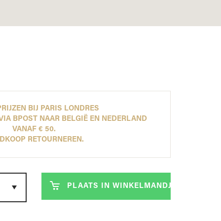
ONTDEK NU ONZE NEW ARRIVALS!
ONTDEK NU ONZE NEW ARRIVALS!
ONTDEK NU ONZE NEW ARRIVALS!
ONTDEK NU ONZE NEW ARRIVALS!
LEES MEER
LEES MEER
LEES MEER
LEES MEER
RIJZEN BIJ PARIS LONDRES
VIA BPOST NAAR BELGIË EN NEDERLAND
VANAF € 50.
DKOOP RETOURNEREN.
PLAATS IN WINKELMANDJE