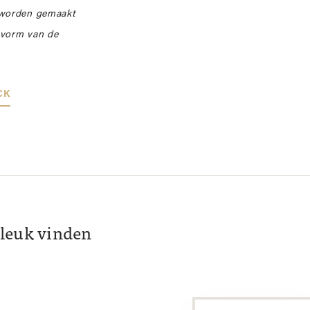
 worden gemaakt
e vorm van de
CK
k leuk vinden