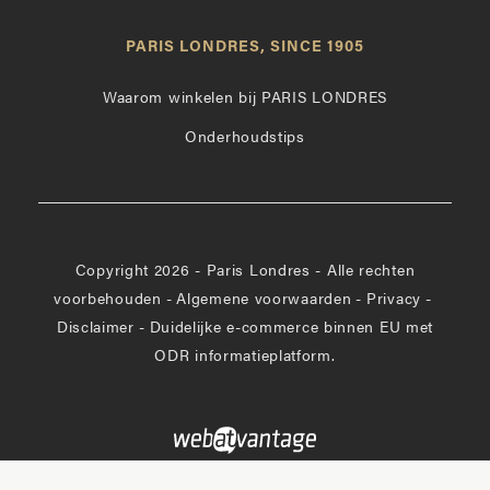
Londres
op
leuk
PARIS LONDRES, SINCE 1905
Instagram
op
Facebook
Waarom winkelen bij PARIS LONDRES
Onderhoudstips
Copyright 2026 - Paris Londres - Alle rechten
voorbehouden
-
Algemene voorwaarden
-
Privacy
-
Disclaimer
-
Duidelijke e-commerce binnen EU met
ODR informatieplatform.