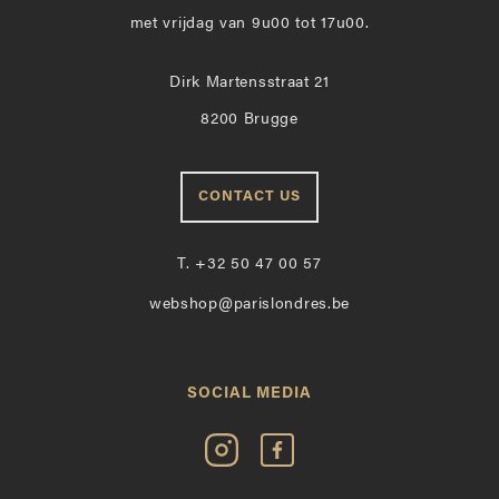
met vrijdag van 9u00 tot 17u00.
Dirk Martensstraat 21
8200 Brugge
CONTACT US
T.
+32 50 47 00 57
webshop@parislondres.be
SOCIAL MEDIA
Volg
Vind
Paris
Paris
Londres