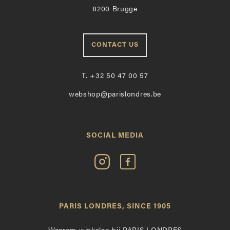
8200 Brugge
CONTACT US
T.
+32 50 47 00 57
webshop@parislondres.be
SOCIAL MEDIA
Volg
Vind
Paris
Paris
Londres
Londres
op
leuk
PARIS LONDRES, SINCE 1905
Instagram
op
Facebook