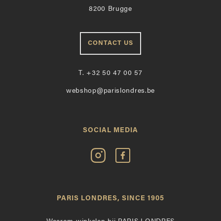
8200 Brugge
CONTACT US
T.
+32 50 47 00 57
webshop@parislondres.be
SOCIAL MEDIA
Volg
Vind
Paris
Paris
Londres
Londres
op
leuk
PARIS LONDRES, SINCE 1905
Instagram
op
Facebook