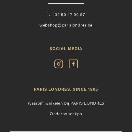
T.
+32 50 47 00 57
webshop@parislondres.be
SOCIAL MEDIA
Volg
Vind
Paris
Paris
Londres
Londres
op
leuk
PARIS LONDRES, SINCE 1905
Instagram
op
Facebook
Waarom winkelen bij PARIS LONDRES
Onderhoudstips