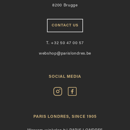
8200 Brugge
CONTACT US
T.
+32 50 47 00 57
webshop@parislondres.be
SOCIAL MEDIA
Volg
Vind
Paris
Paris
Londres
Londres
op
leuk
PARIS LONDRES, SINCE 1905
Instagram
op
Facebook