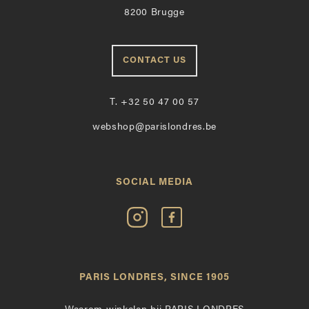
8200 Brugge
CONTACT US
T.
+32 50 47 00 57
webshop@parislondres.be
SOCIAL MEDIA
Volg
Vind
Paris
Paris
Londres
Londres
op
leuk
PARIS LONDRES, SINCE 1905
Instagram
op
Facebook