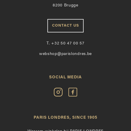
8200 Brugge
CONTACT US
T.
+32 50 47 00 57
webshop@parislondres.be
SOCIAL MEDIA
Volg
Vind
Paris
Paris
Londres
Londres
op
leuk
PARIS LONDRES, SINCE 1905
Instagram
op
Facebook