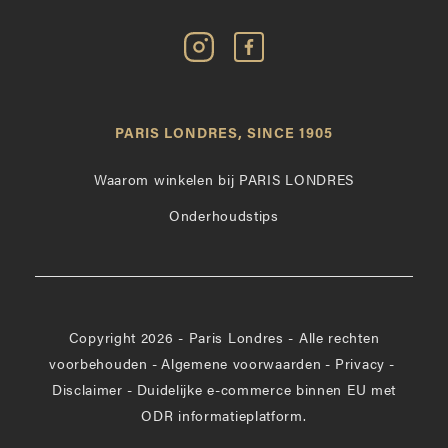
Volg
Vind
Paris
Paris
Londres
Londres
op
leuk
PARIS LONDRES, SINCE 1905
Instagram
op
Facebook
Waarom winkelen bij PARIS LONDRES
Onderhoudstips
Copyright 2026 - Paris Londres - Alle rechten
voorbehouden
-
Algemene voorwaarden
-
Privacy
-
Disclaimer
-
Duidelijke e-commerce binnen EU met
ODR informatieplatform.