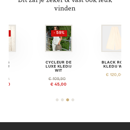
Dit zal je zeker & vast ook leuk
vinden
- 59%
CYCLEUR DE
BLACK ROSE
LUXE KLEDIJ
KLEDIJ WIT
WIT
€ 120,00
€ 109,90
€ 45,00