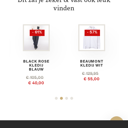
Dit zal je zeker & vast ook leuk
vinden
- 61%
- 57%
BLACK ROSE
BEAUMONT
KLEDIJ
KLEDIJ WIT
BLAUW
€ 129,95
€ 105,00
€ 55,00
€ 40,00
Toon 