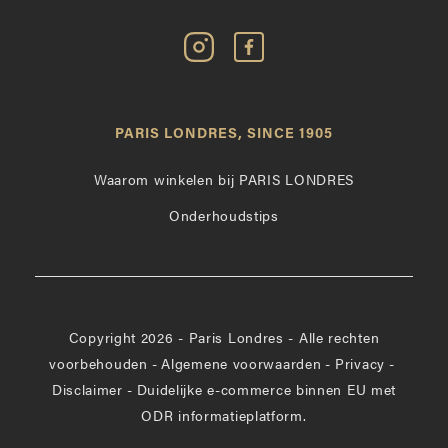
Volg
Vind
Paris
Paris
Londres
Londres
op
leuk
PARIS LONDRES, SINCE 1905
Instagram
op
Facebook
Waarom winkelen bij PARIS LONDRES
Onderhoudstips
Copyright 2026 - Paris Londres - Alle rechten
voorbehouden
-
Algemene voorwaarden
-
Privacy
-
Disclaimer
-
Duidelijke e-commerce binnen EU met
ODR informatieplatform.