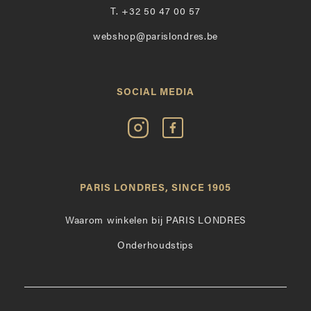
T.
+32 50 47 00 57
webshop@parislondres.be
SOCIAL MEDIA
Volg
Vind
Paris
Paris
Londres
Londres
op
leuk
PARIS LONDRES, SINCE 1905
Instagram
op
Facebook
Waarom winkelen bij PARIS LONDRES
Onderhoudstips