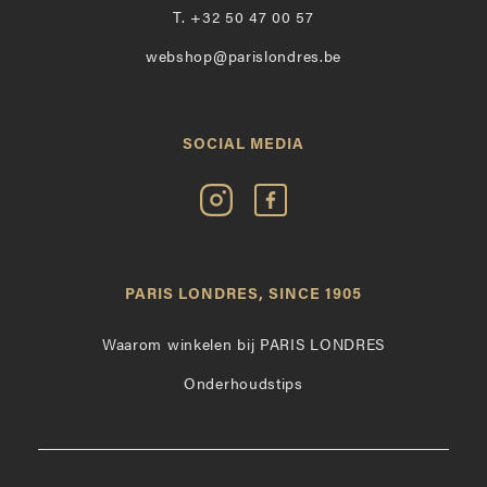
T.
+32 50 47 00 57
webshop@parislondres.be
SOCIAL MEDIA
Volg
Vind
Paris
Paris
Londres
Londres
op
leuk
PARIS LONDRES, SINCE 1905
Instagram
op
Facebook
Waarom winkelen bij PARIS LONDRES
Onderhoudstips