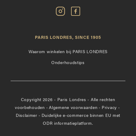
Volg
Vind
Paris
Paris
Londres
Londres
op
leuk
PARIS LONDRES, SINCE 1905
Instagram
op
Facebook
Waarom winkelen bij PARIS LONDRES
Onderhoudstips
Copyright 2026 - Paris Londres - Alle rechten
voorbehouden
-
Algemene voorwaarden
-
Privacy
-
Disclaimer
-
Duidelijke e-commerce binnen EU met
ODR informatieplatform.